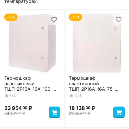
температурах.
-15%
-15%
Термошкаф
Термошкаф
пластиковый
пластиковый
ТШП-2P16A-16A-100-
ТШП-2P16A-16A-75-
504024 Basic
403017 Basic
0.0
0.0
23 954
₽
18 138
₽
00
00
28 181
₽
21 339
₽
00
00