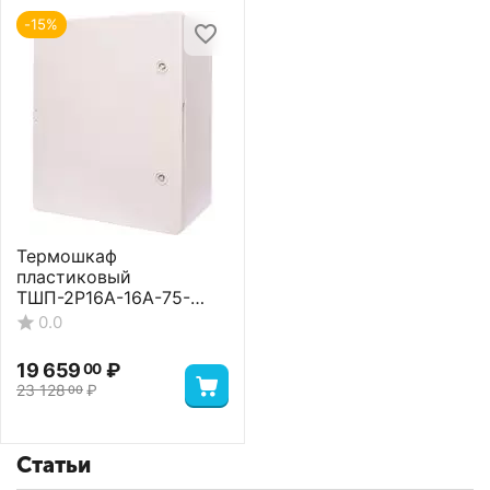
-15%
Термошкаф
пластиковый
ТШП-2P16A-16A-75-
403022 Basic
0.0
19 659
₽
00
23 128
₽
00
Статьи