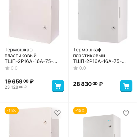
Термошкаф
Термошкаф
пластиковый
пластиковый
ТШП-2P16A-16A-75-
ТШП-2P16A-16A-75-
403022 Basic
403022 Premium
0.0
0.0
19 659
₽
00
28 830
₽
00
23 128
₽
00
-15%
-15%