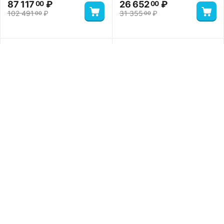
87 117
₽
26 652
₽
00
00
102 491
₽
31 355
₽
00
00
-15%
Термошкаф
Термошкаф
пластиковый
пластиковый
ТШПВ-2P16A-16A-60-
ТШПВ-2P16A-16A-60-
24-352515 Premium
24-352515 Standart
0.0
0.0
47 112
₽
00
51 395
₽
00
55 426
₽
00