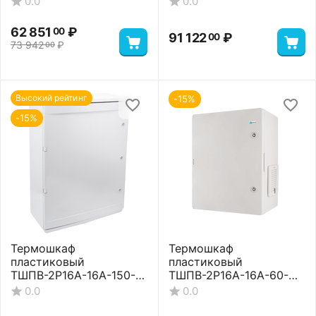
0.0
0.0
62 851
₽
00
91 122
₽
00
73 942
₽
00
Высокий рейтинг
-15%
-15%
Термошкаф
Термошкаф
пластиковый
пластиковый
ТШПВ-2P16A-16A-150-
ТШПВ-2P16A-16A-60-
105-806026 Standart
24-352515 Basic
0.0
0.0