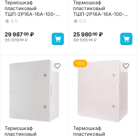
Термошкаф
Термошкаф
пластиковый
пластиковый
ТШП-2P16A-16A-100-
ТШП-2P16A-16A-100-
504024 Standart
604020 Basic
0.0
0.0
29 987
₽
25 980
₽
00
00
35 279
₽
30 565
₽
00
00
-15%
Термошкаф
Термошкаф
пластиковый
пластиковый