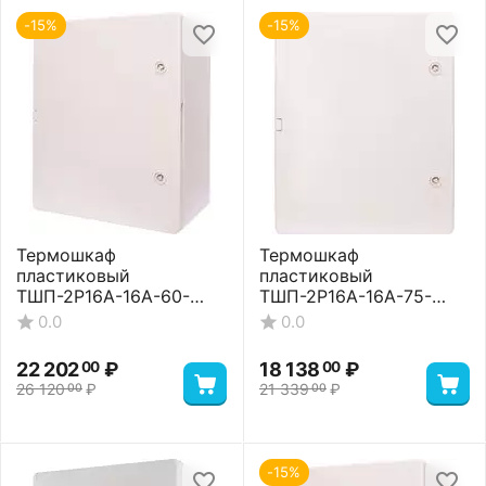
-15%
-15%
Термошкаф
Термошкаф
пластиковый
пластиковый
ТШП-2P16A-16A-60-
ТШП-2P16A-16A-75-
352515 Standart
403017 Basic
0.0
0.0
22 202
₽
18 138
₽
00
00
26 120
₽
21 339
₽
00
00
-15%