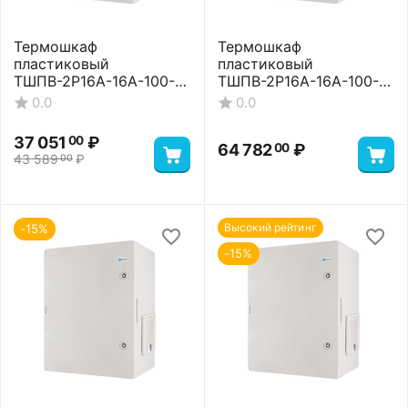
Термошкаф
Термошкаф
пластиковый
пластиковый
ТШПВ-2P16A-16A-100-
ТШПВ-2P16A-16A-100-
65-604020 Basic
65-604020 Premium
0.0
0.0
37 051
₽
00
64 782
₽
00
43 589
₽
00
Высокий рейтинг
-15%
-15%