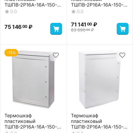
ТШПВ-2P16A-16A-150-
ТШПВ-2P16A-16A-150-
105-705025 Premium
105-705025 Standart
0.0
0.0
71 141
₽
00
75 146
₽
00
83 696
₽
00
-15%
Термошкаф
Термошкаф
пластиковый
пластиковый
ТШПВ-2P16A-16A-150-
ТШПВ-2P16A-16A-150-
105-806026 Basic
105-806026 Premium