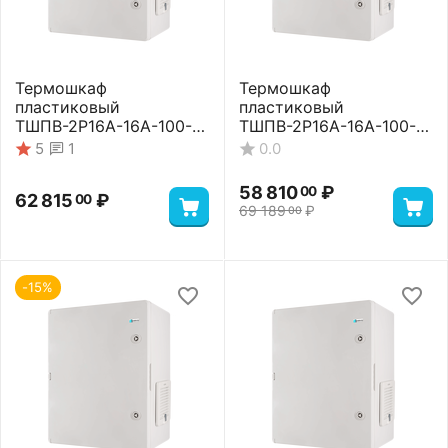
Термошкаф
Термошкаф
пластиковый
пластиковый
ТШПВ-2P16A-16A-100-
ТШПВ-2P16A-16A-100-
65-504024 Premium
65-504024 Standart
1
5
0.0
58 810
₽
00
62 815
₽
00
69 189
₽
00
-15%