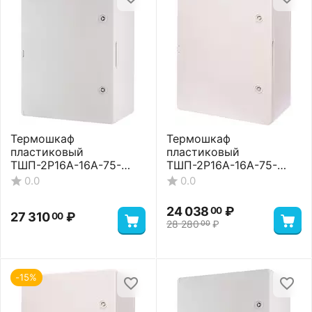
Термошкаф
Термошкаф
пластиковый
пластиковый
ТШП-2P16A-16A-75-
ТШП-2P16A-16A-75-
403017 Premium
403017 Standart
0.0
0.0
24 038
₽
00
27 310
₽
00
28 280
₽
00
-15%