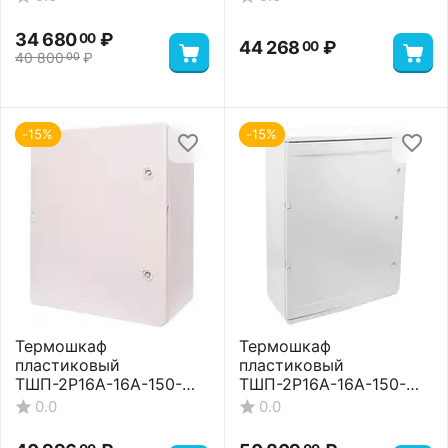
34 680
₽
00
44 268
₽
00
40 800
₽
00
-15%
-15%
Термошкаф
Термошкаф
пластиковый
пластиковый
ТШП-2P16A-16A-150-
ТШП-2P16A-16A-150-
705025 Standart
806026 Basic
0.0
0.0