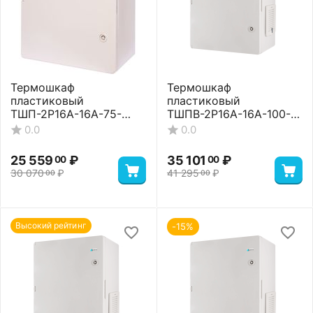
Термошкаф
Термошкаф
пластиковый
пластиковый
ТШП-2P16A-16A-75-
ТШПВ-2P16A-16A-100-
403022 Standart
65-504024 Basic
0.0
0.0
25 559
₽
35 101
₽
00
00
30 070
₽
41 295
₽
00
00
Высокий рейтинг
-15%