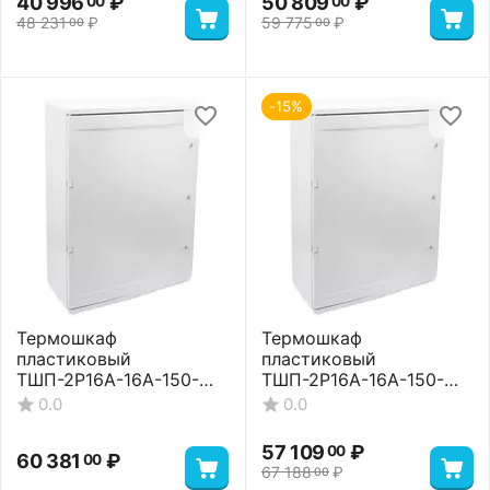
40 996
₽
50 809
₽
00
00
48 231
₽
59 775
₽
00
00
-15%
Термошкаф
Термошкаф
пластиковый
пластиковый
ТШП-2P16A-16A-150-
ТШП-2P16A-16A-150-
806026 Premium
806026 Standart
0.0
0.0
57 109
₽
00
60 381
₽
00
67 188
₽
00