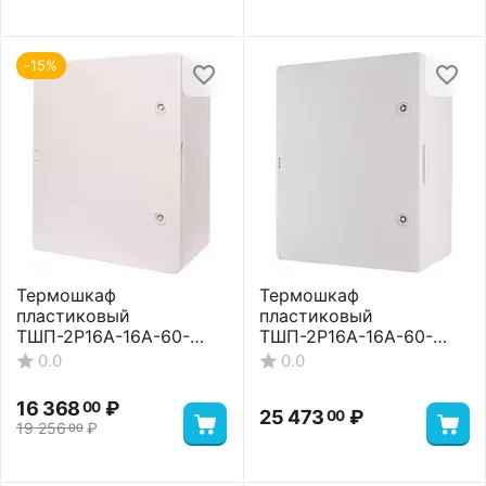
-15%
Термошкаф
Термошкаф
пластиковый
пластиковый
ТШП-2P16A-16A-60-
ТШП-2P16A-16A-60-
352515 Basic
352515 Premium
0.0
0.0
16 368
₽
00
25 473
₽
00
19 256
₽
00