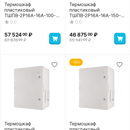
Термошкаф
Термошкаф
пластиковый
пластиковый
ТШПВ-2P16A-16A-100-
ТШПВ-2P16A-16A-150-
65-604020 Standart
105-705025 Basic
0.0
0.0
57 524
₽
46 875
₽
00
00
67 676
₽
55 147
₽
00
00
-15%
Термошкаф
Термошкаф
пластиковый
пластиковый