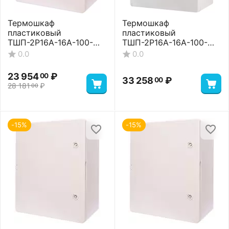
Термошкаф
Термошкаф
пластиковый
пластиковый
ТШП-2P16A-16A-100-
ТШП-2P16A-16A-100-
504024 Basic
504024 Premium
0.0
0.0
23 954
₽
00
33 258
₽
00
28 181
₽
00
-15%
-15%