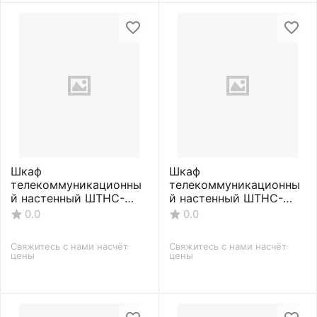
Шкаф
Шкаф
телекоммуникационны
телекоммуникационны
й настенный ШТНС-
й настенный ШТНС-
С-12U-600-550-П-
С-12U-600-650-П-
0.0
0.0
RAL7035
RAL7035
Свяжитесь с нами насчёт 
Свяжитесь с нами насчёт 
цены
цены