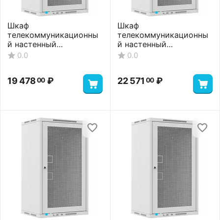
Шкаф
Шкаф
телекоммуникационны
телекоммуникационны
й настенный
й настенный
ШТНС-18U-600-350-П-
ШТНС-18U-600-450-П-
0.0
0.0
RAL7035
RAL7035
19 478
₽
22 571
₽
00
00