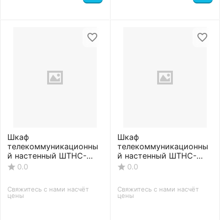
Шкаф
Шкаф
телекоммуникационны
телекоммуникационны
й настенный ШТНС-
й настенный ШТНС-
С-12U-600-350-П-
С-12U-600-450-П-
0.0
0.0
RAL7035
RAL7035
Свяжитесь с нами насчёт 
Свяжитесь с нами насчёт 
цены
цены