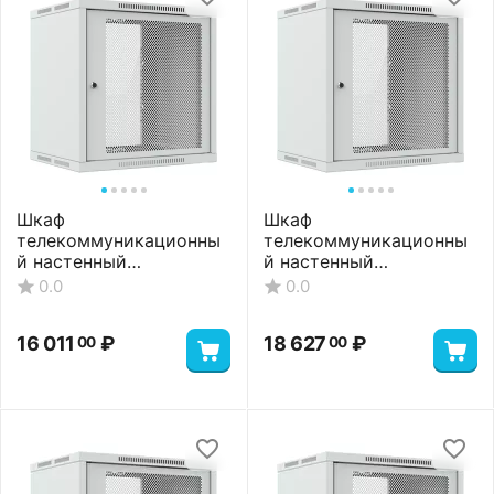
Шкаф
Шкаф
телекоммуникационны
телекоммуникационны
й настенный
й настенный
ШТНС-12U-600-350-П-
ШТНС-12U-600-450-П-
0.0
0.0
RAL7035
RAL7035
16 011
₽
18 627
₽
00
00