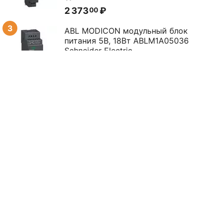
2 373
₽
00
3
ABL MODICON модульный блок
питания 5В, 18Вт ABLM1A05036
Schneider Electric
0.0
12 527
₽
00
4
ABL MODICON модульный БП 12В,
12Вт ABLM1A12010 Schneider Electric
0.0
7 065
₽
00
5
ABL MODICON модульный БП 24В,
30Вт ABLM1A24012 Schneider
Electric
0.0
12 443
₽
00