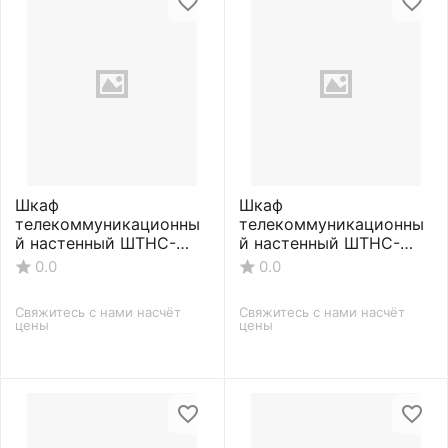
Шкаф
Шкаф
телекоммуникационны
телекоммуникационны
й настенный ШТНС-
й настенный ШТНС-
С-15U-600-350-П-
С-15U-600-450-П-
0.0
0.0
RAL7035
RAL7035
Свяжитесь с нами насчёт 
Свяжитесь с нами насчёт 
цены
цены