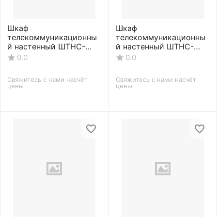
Шкаф
Шкаф
телекоммуникационны
телекоммуникационны
й настенный ШТНС-
й настенный ШТНС-
С-6U-600-350-П-
С-6U-600-450-П-
0.0
0.0
RAL7035
RAL7035
Свяжитесь с нами насчёт 
Свяжитесь с нами насчёт 
цены
цены