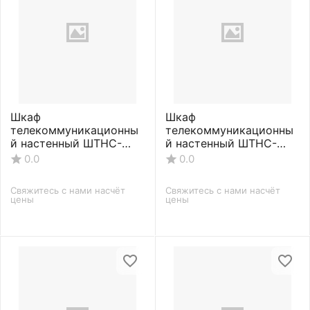
Шкаф
Шкаф
телекоммуникационны
телекоммуникационны
й настенный ШТНС-
й настенный ШТНС-
С-15U-600-550-П-
С-15U-600-650-П-
0.0
0.0
RAL7035
RAL7035
Свяжитесь с нами насчёт 
Свяжитесь с нами насчёт 
цены
цены