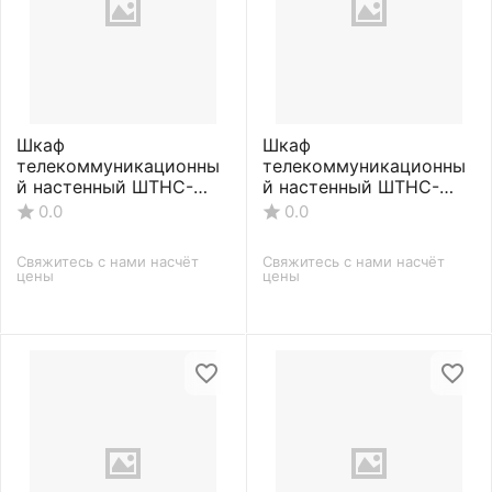
Шкаф
Шкаф
телекоммуникационны
телекоммуникационны
й настенный ШТНС-
й настенный ШТНС-
С-18U-600-350-П-
С-18U-600-450-П-
0.0
0.0
RAL7035
RAL7035
Свяжитесь с нами насчёт 
Свяжитесь с нами насчёт 
цены
цены