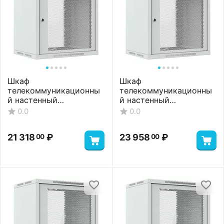
Шкаф
Шкаф
телекоммуникационны
телекоммуникационны
й настенный
й настенный
ШТНС-12U-600-550-П-
ШТНС-12U-600-650-П-
0.0
0.0
RAL7035
RAL7035
21 318
₽
23 958
₽
00
00