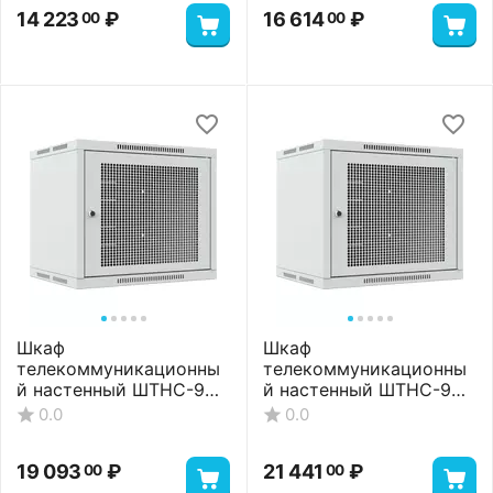
14 223
₽
16 614
₽
00
00
Шкаф
Шкаф
телекоммуникационны
телекоммуникационны
й настенный ШТНС-9U-
й настенный ШТНС-9U-
600-550-П-RAL7035
600-650-П-RAL7035
0.0
0.0
19 093
₽
21 441
₽
00
00