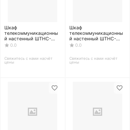
Шкаф
Шкаф
телекоммуникационны
телекоммуникационны
й настенный ШТНС-
й настенный ШТНС-
С-18U-600-550-П-
С-18U-600-650-П-
0.0
0.0
RAL7035
RAL7035
Свяжитесь с нами насчёт 
Свяжитесь с нами насчёт 
цены
цены