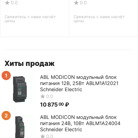
С-9U-600-550-П-
С-9U-600-650-П-
0.0
0.0
RAL7035
RAL7035
Свяжитесь с нами насчёт 
Свяжитесь с нами насчёт 
цены
цены
Хиты продаж
1
ABL MODICON модульный блок
питания 12В, 25Вт ABLM1A12021
Schneider Electric
0.0
10 875
₽
00
2
ABL MODICON модульный блок
питания 24В, 10Вт ABLM1A24004
Schneider Electric
0.0