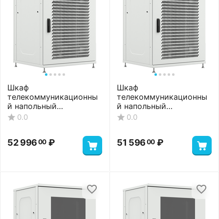
Шкаф
Шкаф
телекоммуникационны
телекоммуникационны
й напольный
й напольный
ШТНП-18U-800-1000-
ШТНП-18U-800-1000-П-
0.0
0.0
ММ-RAL7035
RAL7035
51 596
₽
50 196
₽
00
00