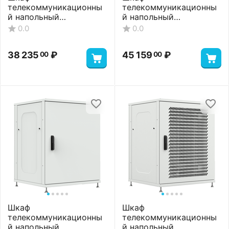
ПП-RAL7035
RAL7035
36 485
₽
36 835
₽
00
00
Шкаф
Шкаф
телекоммуникационны
телекоммуникационны
й напольный
й напольный
ШТНП-18U-800-600-
ШТНП-18U-800-800-М-
0.0
0.0
СМ-RAL7035
RAL7035