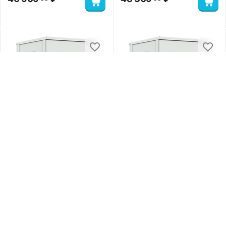
Шкаф
Шкаф
телекоммуникационны
телекоммуникационны
й напольный
й напольный
ШТНП-18U-800-800-С-
ШТНП-18U-800-800-
0.0
0.0
RAL7035
СМ-RAL7035
46 909
₽
48 309
₽
00
00