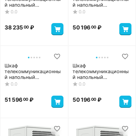
36 485
₽
36 835
₽
00
00
Шкаф
телекоммуникационны
й напольный
ШТНП-18U-800-1000-М-
0.0
RAL7035
50 196
₽
00
Шкаф
телекоммуникационны
й напольный
ШТНП-18U-600-800-
0.0
СМ-RAL7035
38 235
₽
00