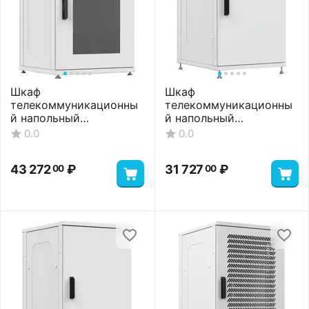
Шкаф
Шкаф
телекоммуникационны
телекоммуникационны
й напольный
й напольный
ШТНП-18U-600-1000-
ШТНП-18U-600-600-М-
0.0
0.0
СМ-RAL7035
RAL7035
43 272
₽
31 727
₽
00
00