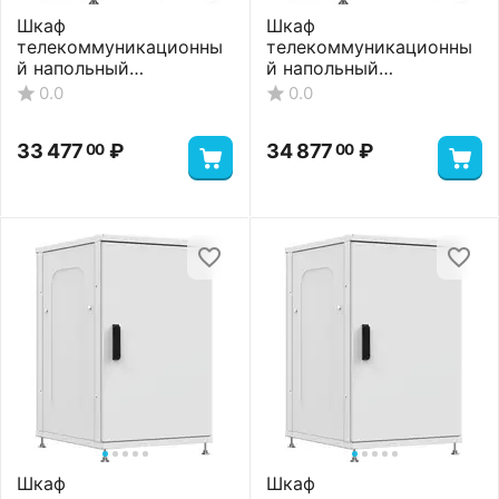
Шкаф
Шкаф
телекоммуникационны
телекоммуникационны
й напольный
й напольный
ШТНП-18U-600-600-С-
ШТНП-18U-600-600-
0.0
0.0
RAL7035
СМ-RAL7035
33 477
₽
34 877
₽
00
00
Шкаф
Шкаф