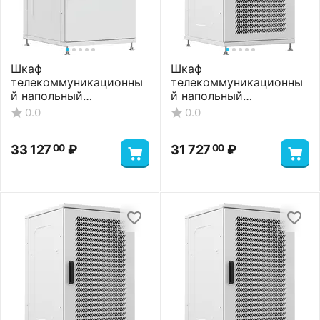
Шкаф
Шкаф
телекоммуникационны
телекоммуникационны
й напольный
й напольный
ШТНП-18U-600-600-
ШТНП-18U-600-600-П-
0.0
0.0
ММ-RAL7035
RAL7035
33 127
₽
31 727
₽
00
00