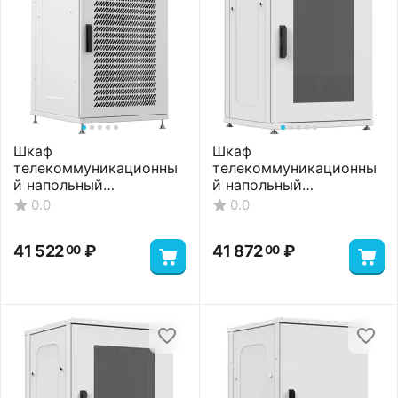
Шкаф
Шкаф
телекоммуникационны
телекоммуникационны
й напольный
й напольный
ШТНП-18U-600-1000-
ШТНП-18U-600-1000-С-
0.0
0.0
ПП-RAL7035
RAL7035
41 522
₽
41 872
₽
00
00