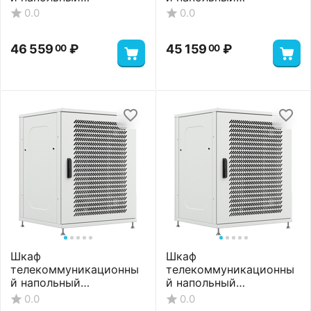
38 235
₽
45 159
₽
00
00
Шкаф
Шкаф
телекоммуникационны
телекоммуникационны
й напольный
й напольный
ШТНП-18U-800-800-
ШТНП-18U-800-800-П-
0.0
0.0
ММ-RAL7035
RAL7035
46 559
₽
45 159
₽
00
00