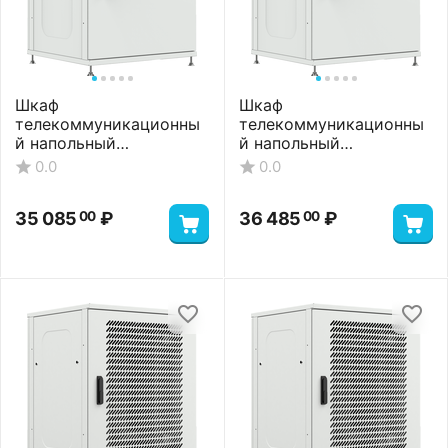
Шкаф
Шкаф
телекоммуникационны
телекоммуникационны
й напольный
й напольный
ШТНП-18U-800-1000-С-
ШТНП-18U-800-1000-
0.0
0.0
RAL7035
СМ-RAL7035
51 946
₽
53 346
₽
00
00