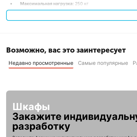
Максимальная нагрузка:
250 кг
Полезная глубина:
400 мм
Тип передней двери:
Перфорированная
Тип задней двери:
Двойная перфорированная
Тип корпуса:
Разборный
Цвет RAL:
7035
Возможно, вас это заинтересует
Преимущества
Недавно просмотренные
Самые популярные
Р
Статическая нагрузка:
Шкаф способен выдерживать нагру
Универсальность:
19-дюймовое исполнение подходит дл
Разборная конструкция:
Упрощает транспортировку и у
Внешний вид и защита:
Перфорированная передняя дверь
Удобство доступа:
Удобное расположение и простота м
Шкафы
Телекоммуникационный шкаф ШТНП-18U-600-600-П2П
ид
оборудования. Этот шкаф сочетает в себе высокое качество
Закажите индивидуаль
разработку