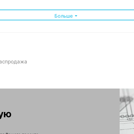
Больше
аспродажа
зку до 250 кг, что позволяет устанавливать в него тяжелое се
я большинства стандартного телекоммуникационного оборудова
становку шкафа в любом помещении.
 обеспечивает дополнительную защиту, эстетичный внешний ви
онтажа оборудования благодаря продуманной конструкции.
еально подходит для компаний, которым необходимо организов
, прочность и удобство использования, удовлетворяя самым стр
ную