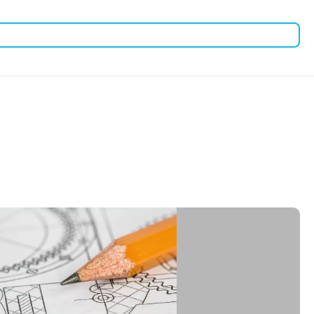
тевое оборудование.
ния.
д и обеспечивает дополнительный приток воздуха.
ать эффективное и безопасное хранение сетевого
огим требованиям к сетевой инфраструктуре.