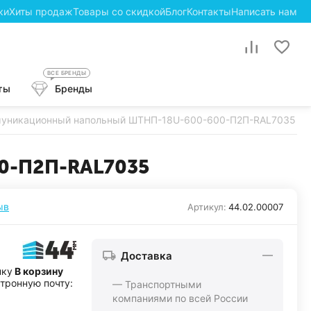
ки
Хиты продаж
Товары со скидкой
Блог
Контакты
Написать нам
ВСЕ БРЕНДЫ
ты
Бренды
уникационный напольный ШТНП-18U-600-600-П2П-RAL7035
0-П2П-RAL7035
ыв
Артикул:
44.02.00007
Доставка
пку
В корзину
ктронную почту:
— Транспортными
компаниями по всей России