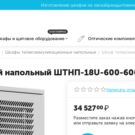
Изготовление шкафов на заказ
Бренды
Новин
ПОПУЛЯРНО
кафы и щитовое оборудование
Оптические компонен
Шкафы телекоммуникационные напольные
Шкаф телекомм
/
/
 напольный ШТНП-18U-600-60
Написать отз
34 527
₽
00
Разместите заказ нажав кно
или отправьте заявку на эле