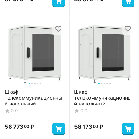
Шкаф
Шкаф
телекоммуникационны
телекоммуникационны
й напольный
й напольный
ШТНП-22U-800-800-С-
ШТНП-22U-800-800-
0.0
0.0
RAL7035
СМ-RAL7035
56 773
₽
58 173
₽
00
00