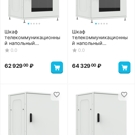
Шкаф
Шкаф
телекоммуникационны
телекоммуникационны
й напольный
й напольный
ШТНП-22U-800-1000-С-
ШТНП-22U-800-1000-
0.0
0.0
RAL7035
СМ-RAL7035
62 929
₽
64 329
₽
00
00