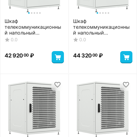
Шкаф
Шкаф
телекоммуникационны
телекоммуникационны
й напольный
й напольный
ШТНП-22U-800-600-М-
ШТНП-22U-800-600-
0.0
0.0
RAL7035
ММ-RAL7035
42 920
₽
44 320
₽
00
00