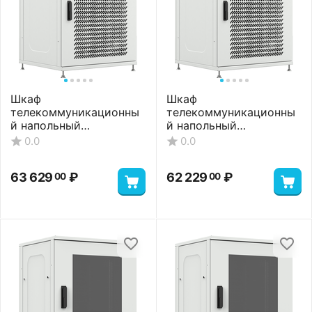
Шкаф
Шкаф
телекоммуникационны
телекоммуникационны
й напольный
й напольный
ШТНП-22U-800-1000-
ШТНП-22U-800-1000-
0.0
0.0
П2П-RAL7035
ПП-RAL7035
63 629
₽
62 229
₽
00
00