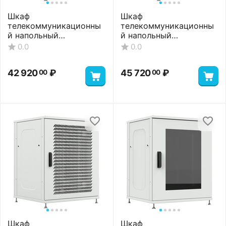
Шкаф
Шкаф
телекоммуникационны
телекоммуникационны
й напольный
й напольный
ШТНП-22U-800-600-П-
ШТНП-22U-800-600-
0.0
0.0
RAL7035
П2П-RAL7035
42 920
₽
45 720
₽
00
00
Шкаф
Шкаф