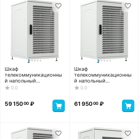
Шкаф
Шкаф
телекоммуникационны
телекоммуникационны
й напольный
й напольный
ШТНП-27U-600-1000-П-
ШТНП-27U-600-1000-
0.0
0.0
RAL7035
П2П-RAL7035
59 150
₽
61 950
₽
00
00