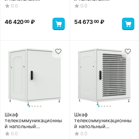
ШТНП-22U-800-600-
ШТНП-22U-800-800-М-
0.0
0.0
СМ-RAL7035
RAL7035
46 420
₽
54 673
₽
00
00
Шкаф
Шкаф
телекоммуникационны
телекоммуникационны
й напольный
й напольный
ШТНП-22U-800-800-
ШТНП-22U-800-800-П-
0.0
0.0
ММ-RAL7035
RAL7035