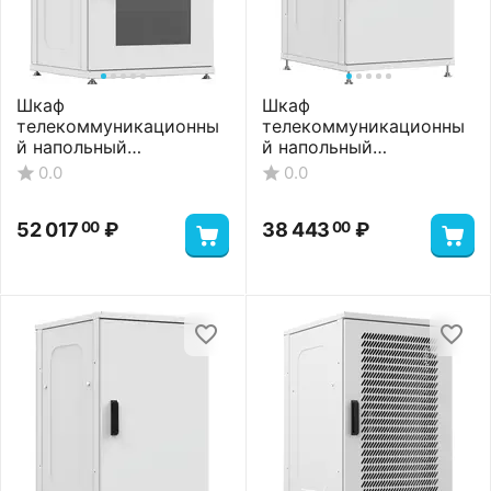
Шкаф
Шкаф
телекоммуникационны
телекоммуникационны
й напольный
й напольный
ШТНП-22U-600-1000-
ШТНП-22U-600-600-М-
0.0
0.0
СМ-RAL7035
RAL7035
52 017
₽
38 443
₽
00
00