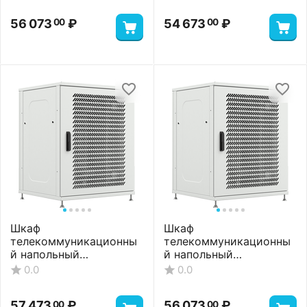
56 073
₽
54 673
₽
00
00
Шкаф
Шкаф
телекоммуникационны
телекоммуникационны
й напольный
й напольный
ШТНП-22U-800-800-
ШТНП-22U-800-800-
0.0
0.0
П2П-RAL7035
ПП-RAL7035
57 473
₽
56 073
₽
00
00