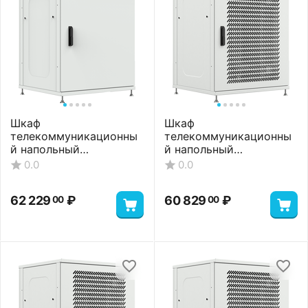
Шкаф
Шкаф
телекоммуникационны
телекоммуникационны
й напольный
й напольный
ШТНП-22U-800-1000-
ШТНП-22U-800-1000-П-
0.0
0.0
ММ-RAL7035
RAL7035
62 229
₽
60 829
₽
00
00