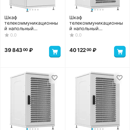
Шкаф
Шкаф
телекоммуникационны
телекоммуникационны
й напольный
й напольный
ШТНП-22U-600-600-
ШТНП-22U-600-600-П-
0.0
0.0
ММ-RAL7035
RAL7035
39 843
₽
40 122
₽
00
00