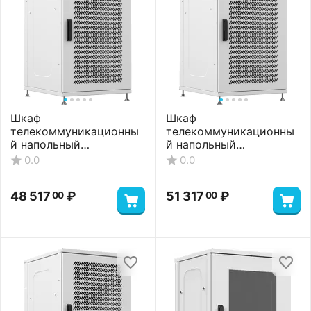
Шкаф
Шкаф
телекоммуникационны
телекоммуникационны
й напольный
й напольный
ШТНП-22U-600-1000-П-
ШТНП-22U-600-1000-
0.0
0.0
RAL7035
П2П-RAL7035
48 517
₽
51 317
₽
00
00