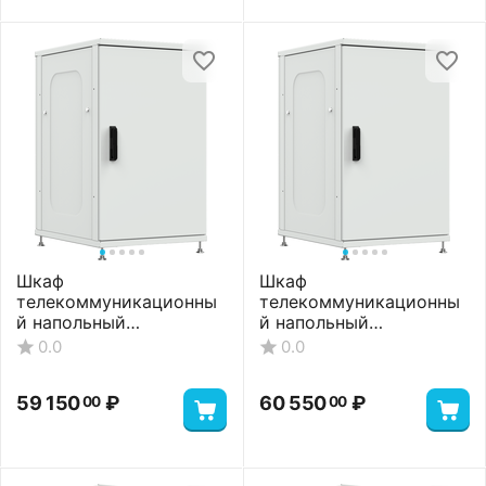
Шкаф
Шкаф
телекоммуникационны
телекоммуникационны
й напольный
й напольный
ШТНП-27U-600-1000-
ШТНП-27U-600-1000-
0.0
0.0
М-RAL7035
ММ-RAL7035
59 150
₽
60 550
₽
00
00