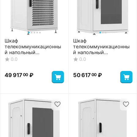
Шкаф
Шкаф
телекоммуникационны
телекоммуникационны
й напольный
й напольный
ШТНП-22U-600-1000-
ШТНП-22U-600-1000-С-
0.0
0.0
ПП-RAL7035
RAL7035
49 917
₽
50 617
₽
00
00