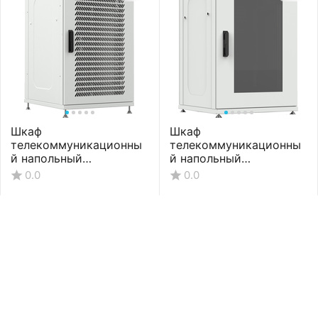
Шкаф
Шкаф
телекоммуникационны
телекоммуникационны
й напольный
й напольный
ШТНП-27U-600-1000-
ШТНП-27U-600-1000-С-
0.0
0.0
ПП-RAL7035
RAL7035
60 550
₽
61 600
₽
00
00