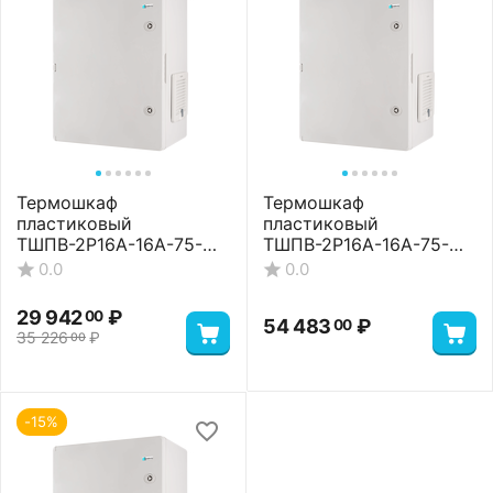
Термошкаф
Термошкаф
пластиковый
пластиковый
ТШПВ-2P16A-16A-75-
ТШПВ-2P16A-16A-75-
24-403022 Basic
24-403022 Premium
0.0
0.0
29 942
₽
00
54 483
₽
00
35 226
₽
00
-15%