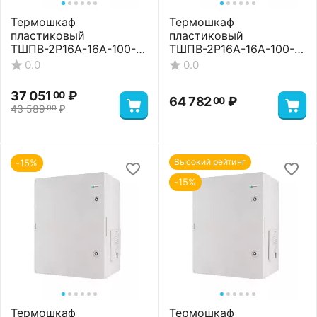
Термошкаф
Термошкаф
пластиковый
пластиковый
ТШПВ-2P16A-16A-100-
ТШПВ-2P16A-16A-100-
65-604020 Basic
65-604020 Premium
0.0
0.0
37 051
₽
00
64 782
₽
00
43 589
₽
00
Высокий рейтинг
-15%
-15%
Термошкаф
Термошкаф