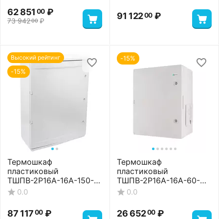
62 851
₽
00
91 122
₽
00
73 942
₽
00
Высокий рейтинг
-15%
-15%
Термошкаф
Термошкаф
пластиковый
пластиковый
ТШПВ-2P16A-16A-150-
ТШПВ-2P16A-16A-60-
105-806026 Standart
24-352515 Basic
0.0
0.0
87 117
₽
26 652
₽
00
00