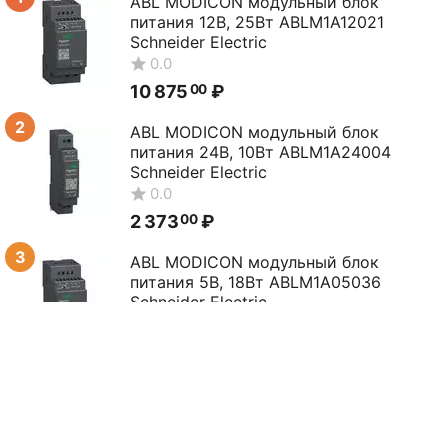
ABL MODICON модульный блок
питания 12В, 25Вт ABLM1A12021
Schneider Electric
0.0
10 875
₽
00
2
ABL MODICON модульный блок
питания 24В, 10Вт ABLM1A24004
Schneider Electric
0.0
2 373
₽
00
3
ABL MODICON модульный блок
питания 5В, 18Вт ABLM1A05036
Schneider Electric
0.0
12 527
₽
00
4
ABL MODICON модульный БП 12В,
12Вт ABLM1A12010 Schneider Electric
0.0