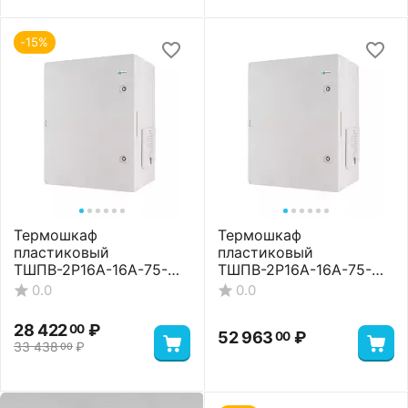
-15%
Термошкаф
Термошкаф
пластиковый
пластиковый
ТШПВ-2P16A-16A-75-
ТШПВ-2P16A-16A-75-
24-403017 Basic
24-403017 Premium
0.0
0.0
28 422
₽
00
52 963
₽
00
33 438
₽
00