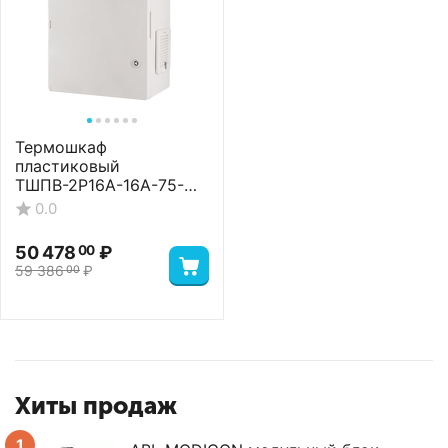
Термошкаф
пластиковый
ТШПВ-2P16A-16A-75-
24-403022 Standart
0.0
50 478
₽
00
59 386
₽
00
Хиты продаж
1