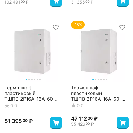
102 491
₽
31 355
₽
00
00
-15%
Термошкаф
Термошкаф
пластиковый
пластиковый
ТШПВ-2P16A-16A-60-
ТШПВ-2P16A-16A-60-
24-352515 Premium
24-352515 Standart
0.0
0.0
47 112
₽
00
51 395
₽
00
55 426
₽
00