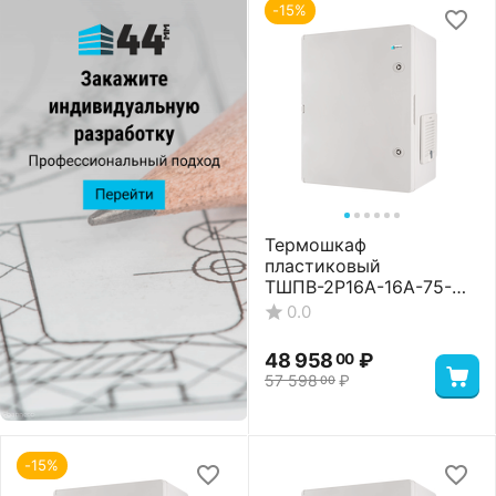
-15%
Термошкаф
пластиковый
ТШПВ-2P16A-16A-75-
24-403017 Standart
0.0
48 958
₽
00
57 598
₽
00
-15%