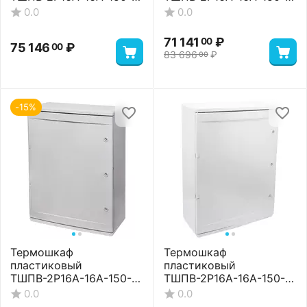
105-705025 Premium
105-705025 Standart
0.0
0.0
71 141
₽
00
75 146
₽
00
83 696
₽
00
-15%
Термошкаф
Термошкаф
пластиковый
пластиковый
ТШПВ-2P16A-16A-150-
ТШПВ-2P16A-16A-150-
105-806026 Basic
105-806026 Premium
0.0
0.0