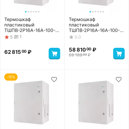
Термошкаф
Термошкаф
пластиковый
пластиковый
ТШПВ-2P16A-16A-100-
ТШПВ-2P16A-16A-100-
65-504024 Premium
65-504024 Standart
1
5
0.0
58 810
₽
00
62 815
₽
00
69 189
₽
00
-15%