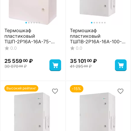
Термошкаф
Термошкаф
пластиковый
пластиковый
ТШП-2P16A-16A-75-
ТШПВ-2P16A-16A-100-
403022 Standart
65-504024 Basic
0.0
0.0
25 559
₽
35 101
₽
00
00
30 070
₽
41 295
₽
00
00
Высокий рейтинг
-15%