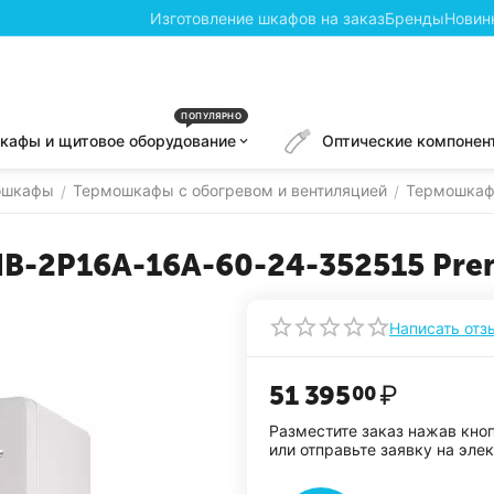
Изготовление шкафов на заказ
Бренды
Новин
ПОПУЛЯРНО
кафы и щитовое оборудование
Оптические компонен
ошкафы
Термошкафы с обогревом и вентиляцией
Термошкафы
/
/
В-2P16A-16A-60-24-352515 Pre
Написать отз
51 395
₽
00
Разместите заказ нажав кно
или отправьте заявку на эле