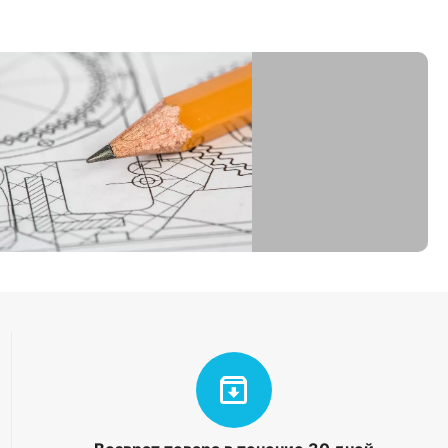
см);
т заземления;
овки на открытом воздухе;