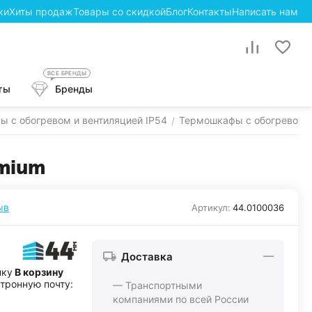
ки
Хиты продаж
Товары со скидкой
Блог
Контакты
Написать нам
ВСЕ БРЕНДЫ
ты
Бренды
 с обогревом и вентиляцией IP54
Термошкафы с обогревом и
/
mium
ыв
Артикул:
44.0100036
Доставка
пку
В корзину
ктронную почту:
— Транспортными
компаниями по всей России