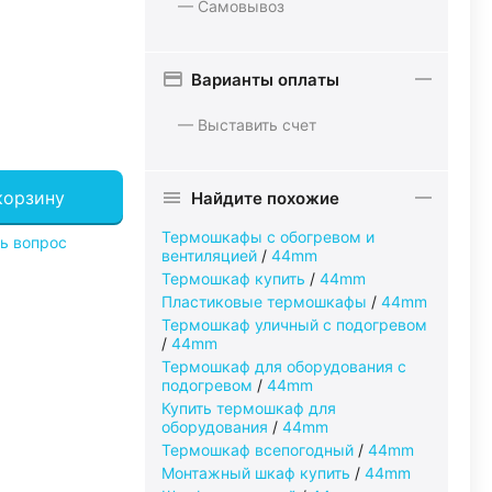
— Самовывоз
Варианты оплаты
— Выставить счет
корзину
Найдите похожие
Термошкафы с обогревом и
ь вопрос
вентиляцией
/
44mm
Термошкаф купить
/
44mm
Пластиковые термошкафы
/
44mm
Термошкаф уличный с подогревом
/
44mm
Термошкаф для оборудования с
подогревом
/
44mm
Купить термошкаф для
оборудования
/
44mm
Термошкаф всепогодный
/
44mm
Монтажный шкаф купить
/
44mm