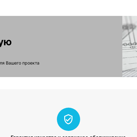
ную
ля Вашего проекта
т пыли и защита от струй воды во всех направлениях IP65;
K10 (энергия удара 20 Дж или падение 5 кг гири с высоты 40 
ся в покраске;
плуатации от -45°C до +80°C;
одаря диэлектрическим свойствам материала корпуса не требую
ала делают корпуса стойкими к УФ-лучам с возможностью устан
 не создает помех для передачи радио и GSM сигнала.