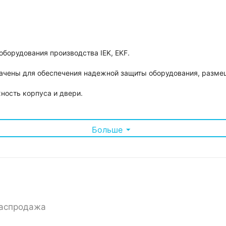
борудования производства IEK, EKF.
начены для обеспечения надежной защиты оборудования, разме
ность корпуса и двери.
Больше
е шкафа;
люсный автоматический выключатель 16А, Розетка 2P+N 16А, Т
аспродажа