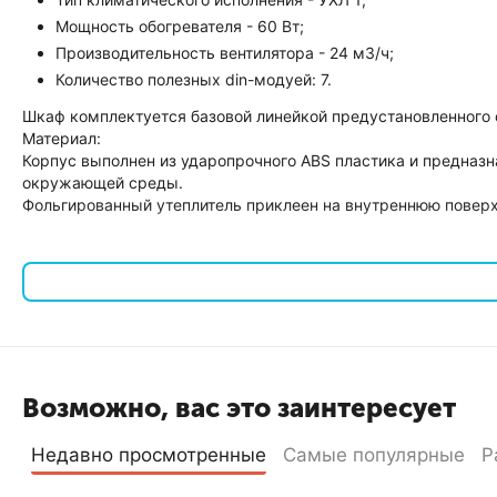
Мощность обогревателя - 60 Вт;
Производительность вентилятора - 24 м3/ч;
Количество полезных din-модуей: 7.
Шкаф комплектуется базовой линейкой предустановленного о
Материал:
Корпус выполнен из ударопрочного ABS пластика и предназ
окружающей среды.
Фольгированный утеплитель приклеен на внутреннюю поверх
Комплектность поставки:
Корпус с дверью;
Оцинкованная монтажная панель, толщина 1,0 мм;
Замок с трехгранным ключом;
Кронштейн для крепления к стене;
Возможно, вас это заинтересует
DIN-рейки, установлены на монтажную панель по ширин
Предустановленное оборудование микроклимата: Двухпо
Недавно просмотренные
Самые популярные
Р
Кабельные вводы;
Паспорт;