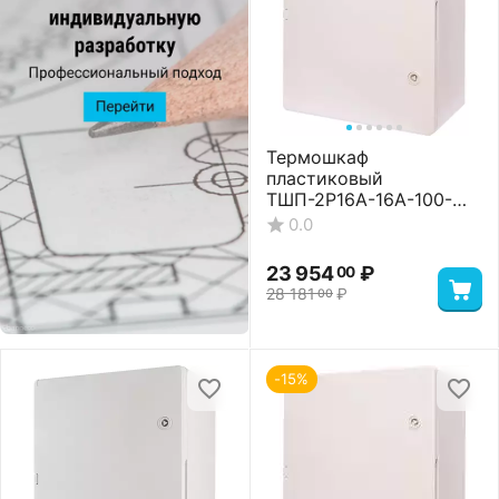
Термошкаф
пластиковый
ТШП-2P16A-16A-100-
504024 Basic
0.0
23 954
₽
00
28 181
₽
00
-15%