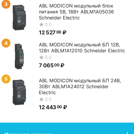
3
ABL MODICON модульный блок
питания 5В, 18Вт ABLM1A05036
Schneider Electric
0.0
12 527
₽
00
4
ABL MODICON модульный БП 12В,
12Вт ABLM1A12010 Schneider Electric
0.0
7 065
₽
00
5
ABL MODICON модульный БП 24В,
30Вт ABLM1A24012 Schneider
Electric
0.0
12 443
₽
00