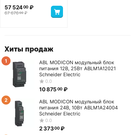
57 524
₽
00
67 676
₽
00
Хиты продаж
1
ABL MODICON модульный блок
питания 12В, 25Вт ABLM1A12021
Schneider Electric
0.0
10 875
₽
00
2
ABL MODICON модульный блок
питания 24В, 10Вт ABLM1A24004
Schneider Electric
0.0
2 373
₽
00