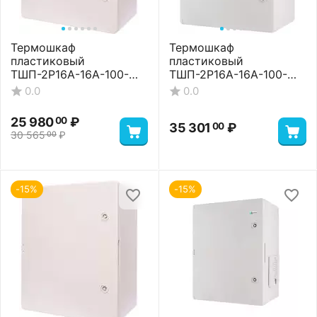
Термошкаф
Термошкаф
пластиковый
пластиковый
ТШП-2P16A-16A-100-
ТШП-2P16A-16A-100-
604020 Basic
604020 Premium
0.0
0.0
25 980
₽
00
35 301
₽
00
30 565
₽
00
-15%
-15%