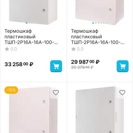
Термошкаф
Термошкаф
пластиковый
пластиковый
ТШП-2P16A-16A-100-
ТШП-2P16A-16A-100-
504024 Premium
504024 Standart
0.0
0.0
29 987
₽
00
33 258
₽
00
35 279
₽
00
-15%