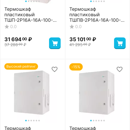
Термошкаф
Термошкаф
пластиковый
пластиковый
ТШП-2P16A-16A-100-
ТШПВ-2P16A-16A-100-
604020 Standart
65-504024 Basic
0.0
0.0
31 694
₽
35 101
₽
00
00
37 288
₽
41 295
₽
00
00
Высокий рейтинг
-15%
Термошкаф
Термошкаф