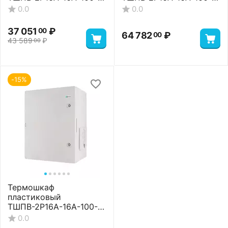
65-604020 Basic
65-604020 Premium
0.0
0.0
37 051
₽
00
64 782
₽
00
43 589
₽
00
-15%
Термошкаф
пластиковый
ТШПВ-2P16A-16A-100-
65-604020 Standart
0.0