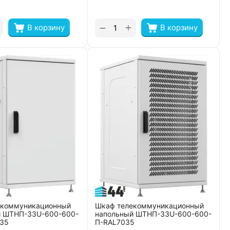
+
−
В корзину
В корзину
екоммуникационный
Шкаф телекоммуникационный
й ШТНП-33U-600-600-
напольный ШТНП-33U-600-600-
35
П-RAL7035