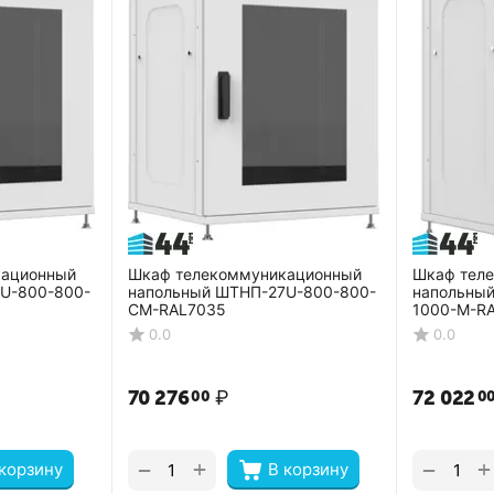
кационный
Шкаф телекоммуникационный
Шкаф тел
U-800-800-
напольный ШТНП-27U-800-800-
напольны
СМ-RAL7035
1000-М-R
0.0
0.0
70 276
₽
72 022
00
0
+
+
−
−
 корзину
В корзину