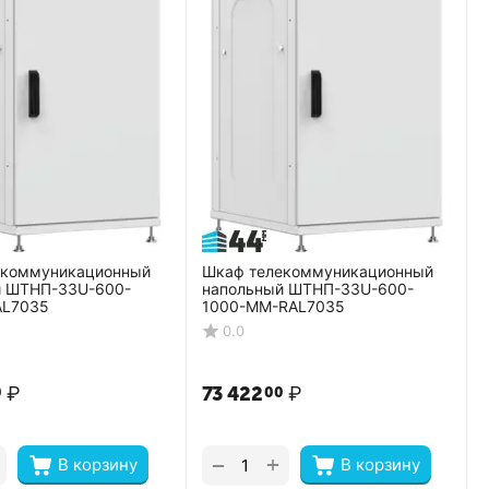
екоммуникационный
Шкаф телекоммуникационный
й ШТНП-33U-600-
напольный ШТНП-33U-600-
AL7035
1000-ММ-RAL7035
0.0
₽
73 422
₽
0
00
+
−
В корзину
В корзину