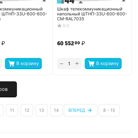
екоммуникационный
Шкаф телекоммуникационный
й ШТНП-33U-600-600-
напольный ШТНП-33U-600-600-
5
СМ-RAL7035
0.0
₽
60 552
₽
0
00
+
−
В корзину
В корзину
ров
11
12
13
14
ВПЕРЕД
8 - 15