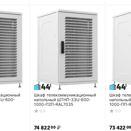
кационный
Шкаф телекоммуникационный
Шкаф тел
3U-600-
напольный ШТНП-33U-600-
напольны
1000-П2П-RAL7035
1000-ПП-
0.0
0.0
74 822
₽
73 422
00
0