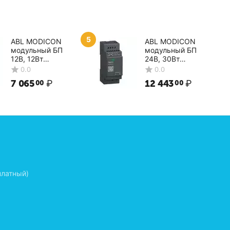
5
ABL MODICON
ABL MODICON
модульный БП
модульный БП
12В, 12Вт
24В, 30Вт
ABLM1A12010
ABLM1A24012
0.0
0.0
Schneider Electric
Schneider Electric
7 065
₽
12 443
₽
00
00
платный)