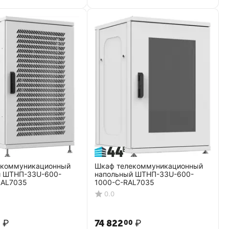
екоммуникационный
Шкаф телекоммуникационный
й ШТНП-33U-600-
напольный ШТНП-33U-600-
RAL7035
1000-С-RAL7035
0.0
₽
74 822
₽
0
00