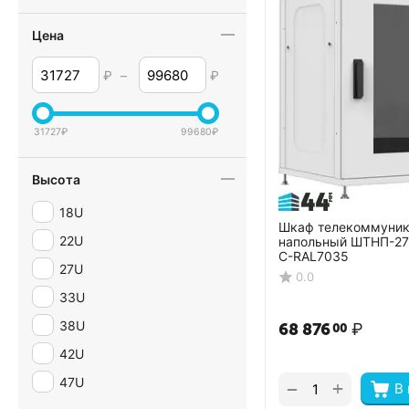
Цена
₽
–
₽
31727
₽
99680
₽
Высота
18U
Шкаф телекоммуни
22U
напольный ШТНП-27
С-RAL7035
27U
0.0
33U
38U
68 876
₽
00
42U
47U
+
−
В