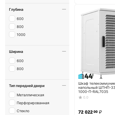
Глубина
600
800
1000
Ширина
600
800
Шкаф телекоммуни
Тип передней двери
напольный ШТНП-3
1000-П-RAL7035
Металлическая
0.0
Перфорированная
Стекло
72 022
₽
00