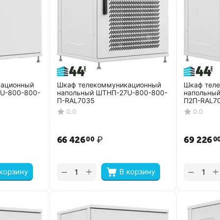
кационный
Шкаф телекоммуникационный
Шкаф тел
U-800-800-
напольный ШТНП-27U-800-800-
напольны
П-RAL7035
П2П-RAL7
0.0
0.0
66 426
₽
69 226
00
0
+
+
−
−
 корзину
В корзину