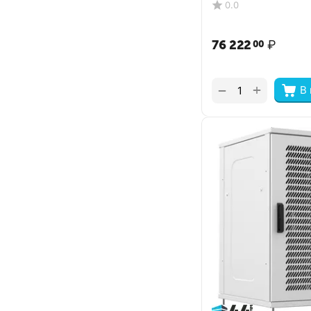
0.0
76 222
₽
00
+
−
В