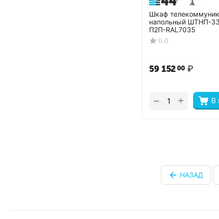
Шкаф телекоммуни
напольный ШТНП-33
П2П-RAL7035
0.0
59 152
₽
00
+
−
В
НАЗАД