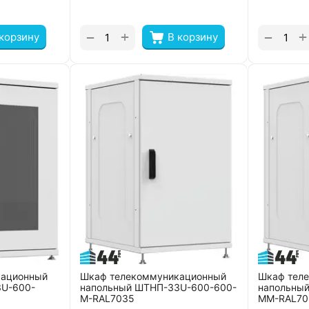
+
+
−
−
 корзину
В корзину
кационный
Шкаф телекоммуникационный
Шкаф тел
3U-600-
напольный ШТНП-33U-600-600-
напольны
М-RAL7035
ММ-RAL70