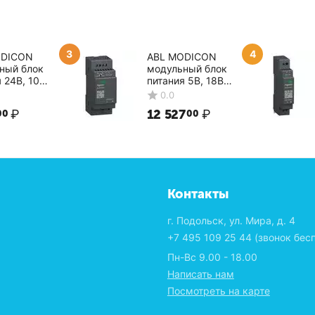
3
4
ODICON
ABL MODICON
ный блок
модульный блок
 24В, 10Вт
питания 5В, 18Вт
A24004
ABLM1A05036
0.0
er Electric
Schneider Electric
₽
12 527
₽
00
00
Контакты
г. Подольск, ул. Мира, д. 4
+7 495 109 25 44
(звонок бес
Пн-Вс 9.00 - 18.00
Написать нам
Посмотреть на карте