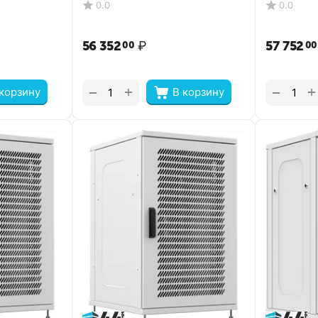
0.0
0.0
56 352
₽
57 752
00
00
+
+
−
−
 корзину
В корзину