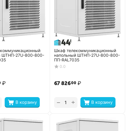
екоммуникационный
Шкаф телекоммуникационный
й ШТНП-27U-800-800-
напольный ШТНП-27U-800-800-
035
ПП-RAL7035
0.0
₽
67 826
₽
0
00
+
−
В корзину
В корзину