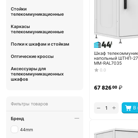
Стойки
телекоммуникационные
Каркасы
телекоммуникационные
Полки к шкафам и стойкам
Шкаф телекоммуни
Оптические кроссы
напольный ШТНП-27
ММ-RAL7035
Аксессуары для
0.0
телекоммуникационных
шкафов
67 826
₽
00
Фильтры товаров
+
−
В
Бренд
44mm