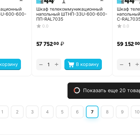
кационный
Шкаф телекоммуникационный
Шкаф тел
U-600-600-
напольный ШТНП-33U-600-600-
напольны
ПП-RAL7035
С-RAL703
0.0
0.0
57 752
₽
59 152
00
0
+
+
−
−
 корзину
В корзину
Показать еще 20 това
1
2
3
4
5
6
7
8
9
10