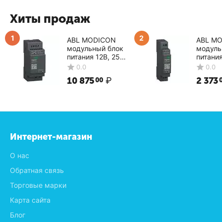
Хиты продаж
1
2
ABL MODICON
ABL M
модульный блок
модуль
питания 12В, 25Вт
питания
ABLM1A12021
ABLM1
0.0
0.0
Schneider Electric
Schneid
10 875
₽
2 373
00
Интернет-магазин
О нас
Обратная связь
Торговые марки
Карта сайта
Блог