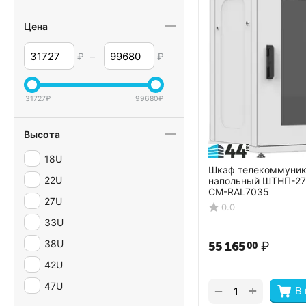
Цена
₽
–
₽
31727
₽
99680
₽
Высота
18U
Шкаф телекоммуни
22U
напольный ШТНП-27
СМ-RAL7035
27U
0.0
33U
38U
55 165
₽
00
42U
47U
+
−
В