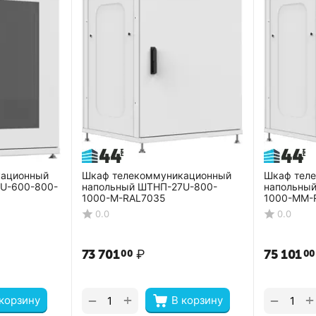
кационный
Шкаф телекоммуникационный
Шкаф тел
U-600-800-
напольный ШТНП-27U-800-
напольны
1000-М-RAL7035
1000-ММ-
0.0
0.0
73 701
₽
75 101
00
00
+
+
−
−
 корзину
В корзину