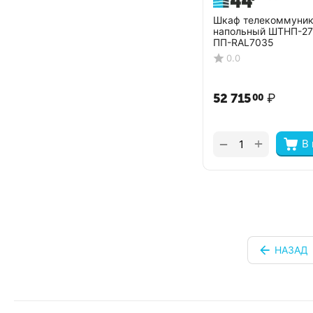
Шкаф телекоммуни
напольный ШТНП-27
ПП-RAL7035
0.0
52 715
₽
00
+
−
В
НАЗАД