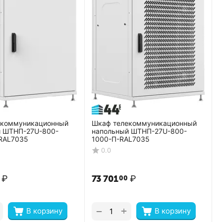
екоммуникационный
Шкаф телекоммуникационный
й ШТНП-27U-800-
напольный ШТНП-27U-800-
RAL7035
1000-П-RAL7035
0.0
₽
73 701
₽
00
+
−
В корзину
В корзину