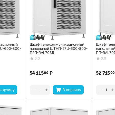
кационный
Шкаф телекоммуникационный
Шкаф тел
U-600-800-
напольный ШТНП-27U-600-800-
напольны
П2П-RAL7035
ПП-RAL70
0.0
0.0
54 115
₽
52 715
00
00
+
+
−
−
 корзину
В корзину