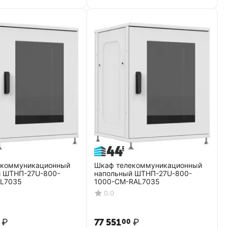
екоммуникационный
Шкаф телекоммуникационный
й ШТНП-27U-800-
напольный ШТНП-27U-800-
AL7035
1000-СМ-RAL7035
0.0
₽
77 551
₽
00