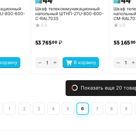
кационный
Шкаф телекоммуникационный
Шкаф тел
U-800-600-
напольный ШТНП-27U-800-600-
напольны
С-RAL7035
СМ-RAL70
0.0
0.0
53 765
₽
55 165
00
00
+
+
−
−
 корзину
В корзину
Показать еще 20 това
1
2
3
4
5
6
7
8
9