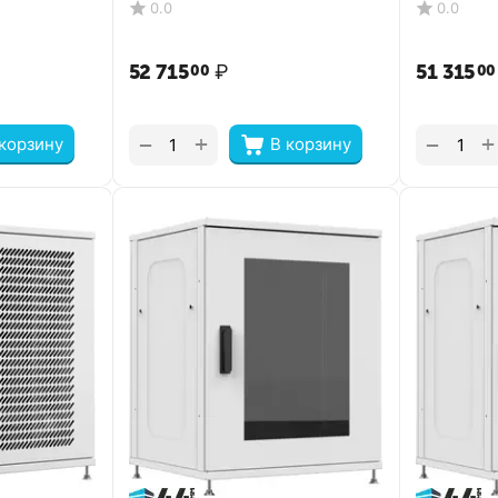
0.0
0.0
52 715
₽
51 315
00
00
+
+
−
−
 корзину
В корзину