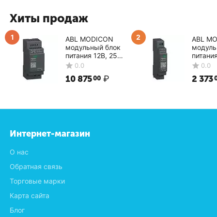
Хиты продаж
1
2
ABL MODICON
ABL M
модульный блок
модуль
питания 12В, 25Вт
питания
ABLM1A12021
ABLM1
0.0
0.0
Schneider Electric
Schneid
10 875
₽
2 373
00
Интернет-магазин
О нас
Обратная связь
Торговые марки
Карта сайта
Блог