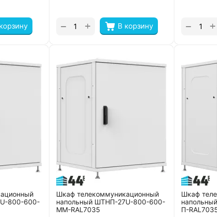
+
+
−
−
 корзину
В корзину
кационный
Шкаф телекоммуникационный
Шкаф тел
U-800-600-
напольный ШТНП-27U-800-600-
напольны
ММ-RAL7035
П-RAL703