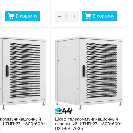
+
−
В корзину
В корзину
екоммуникационный
Шкаф телекоммуникационный
й ШТНП-27U-800-600-
напольный ШТНП-27U-800-600-
5
П2П-RAL7035