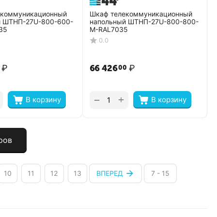
екоммуникационный
Шкаф телекоммуникационный
й ШТНП-27U-800-600-
напольный ШТНП-27U-800-800-
35
М-RAL7035
0.0
₽
66 426
₽
00
+
−
В корзину
В корзину
ров
10
11
12
13
ВПЕРЕД
7 - 15