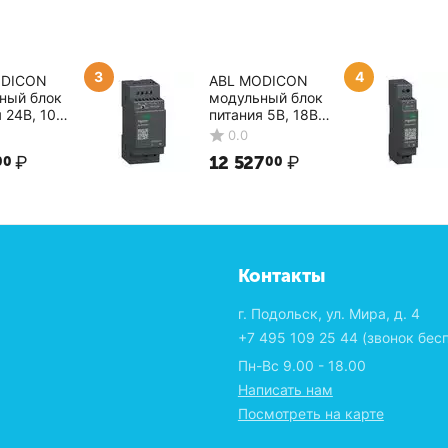
3
4
ODICON
ABL MODICON
ный блок
модульный блок
 24В, 10Вт
питания 5В, 18Вт
A24004
ABLM1A05036
0.0
er Electric
Schneider Electric
₽
12 527
₽
00
00
Контакты
г. Подольск, ул. Мира, д. 4
+7 495 109 25 44
(звонок бес
Пн-Вс 9.00 - 18.00
Написать нам
Посмотреть на карте