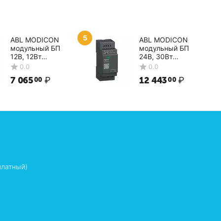
5
ABL MODICON
ABL MODICON
модульный БП
модульный БП
12В, 12Вт
24В, 30Вт
ABLM1A12010
ABLM1A24012
0.0
0.0
Schneider Electric
Schneider Electric
7 065
₽
12 443
₽
00
00
платный)