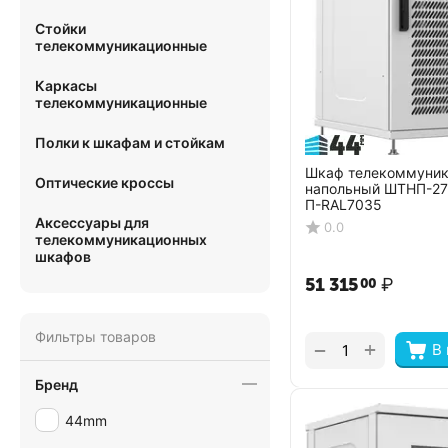
Стойки
телекоммуникационные
Каркасы
телекоммуникационные
Полки к шкафам и стойкам
Шкаф телекоммуни
Оптические кроссы
напольный ШТНП-27
П-RAL7035
Аксессуары для
0.0
телекоммуникационных
шкафов
51 315
₽
00
Фильтры товаров
+
−
В
Бренд
44mm