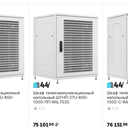
кационный
Шкаф телекоммуникационный
Шкаф тел
U-800-
напольный ШТНП-27U-800-
напольны
1000-ПП-RAL7035
1000-С-R
0.0
0.0
75 101
₽
76 151
00
00