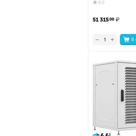
0.0
51 315
₽
00
+
−
В