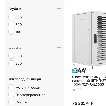
Глубина
600
800
1000
Ширина
600
800
Шкаф телекоммуни
Тип передней двери
напольный ШТНП-27
1000-П2П-RAL7035
Металлическая
0.0
Перфорированная
Стекло
76 501
₽
00