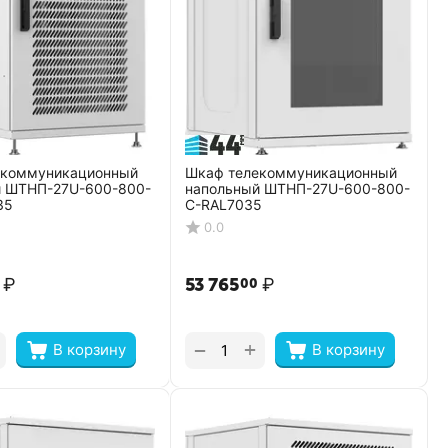
екоммуникационный
Шкаф телекоммуникационный
й ШТНП-27U-600-800-
напольный ШТНП-27U-600-800-
35
С-RAL7035
0.0
₽
53 765
₽
00
+
−
В корзину
В корзину