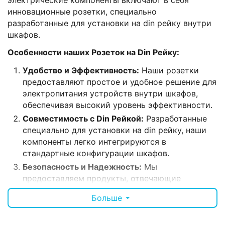
электрические компоненты включают в себя
инновационные розетки, специально
разработанные для установки на din рейку внутри
шкафов.
Особенности наших Розеток на Din Рейку:
Удобство и Эффективность:
Наши розетки
предоставляют простое и удобное решение для
электропитания устройств внутри шкафов,
обеспечивая высокий уровень эффективности.
Совместимость с Din Рейкой:
Разработанные
специально для установки на din рейку, наши
компоненты легко интегрируются в
стандартные конфигурации шкафов.
Безопасность и Надежность:
Мы
предоставляем продукты, отвечающие
высоким стандартам безопасности и
Больше
обеспечивающие стабильное электропитание в
вашем оборудовании.