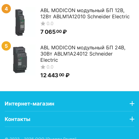
4
ABL MODICON модульный БП 12В,
12Вт ABLM1A12010 Schneider Electric
0.0
7 065
₽
00
5
ABL MODICON модульный БП 24В,
30Вт ABLM1A24012 Schneider
Electric
0.0
12 443
₽
00
Интернет-магазин
Контакты