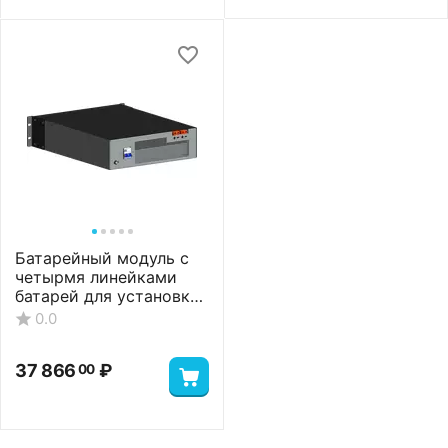
Батарейный модуль с
четырмя линейками
батарей для установки
8 АКБ, 36 А*ч
0.0
37 866
₽
00