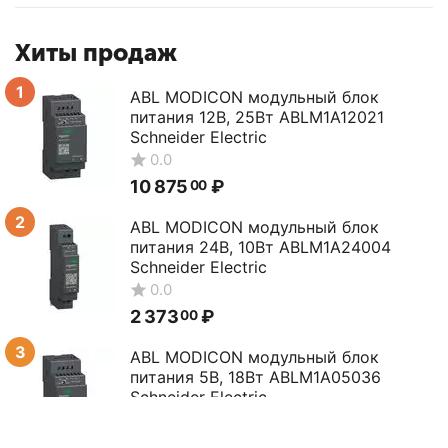
Хиты продаж
1
ABL MODICON модульный блок
питания 12В, 25Вт ABLM1A12021
Schneider Electric
0.0
10 875
₽
00
2
ABL MODICON модульный блок
питания 24В, 10Вт ABLM1A24004
Schneider Electric
0.0
2 373
₽
00
3
ABL MODICON модульный блок
питания 5В, 18Вт ABLM1A05036
Schneider Electric
0.0
12 527
₽
00