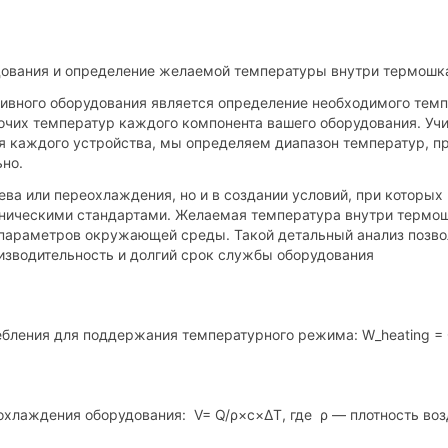
удования и определение желаемой температуры внутри термошк
ивного оборудования является определение необходимого тем
бочих температур каждого компонента вашего оборудования. Уч
я каждого устройства, мы определяем диапазон температур, п
ьно.
ева или переохлаждения, но и в создании условий, при которых
ехническими стандартами. Желаемая температура внутри термо
 параметров окружающей среды. Такой детальный анализ позво
изводительность и долгий срок службы оборудования
ебления для поддержания температурного режима: W_heating = 
 охлаждения оборудования: V= Q/ρ×c×ΔT, где ρ — плотность во