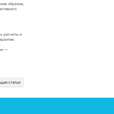
аким образом,
активного
ть расчеты и
гарантию
ы
ам —
щая статья