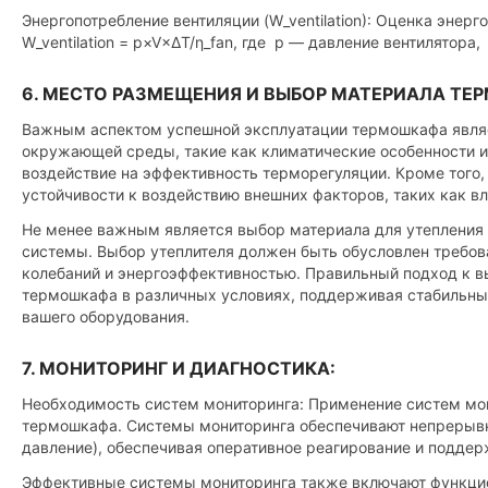
Энергопотребление вентиляции (W_ventilation): Оценка энерг
W_ventilation = p×V×ΔT/η_fan, где p — давление вентилятора
6. МЕСТО РАЗМЕЩЕНИЯ И ВЫБОР МАТЕРИАЛА Т
Важным аспектом успешной эксплуатации термошкафа являе
окружающей среды, такие как климатические особенности и
воздействие на эффективность терморегуляции. Кроме того
устойчивости к воздействию внешних факторов, таких как в
Не менее важным является выбор материала для утепления
системы. Выбор утеплителя должен быть обусловлен требов
колебаний и энергоэффективностью. Правильный подход к в
термошкафа в различных условиях, поддерживая стабильны
вашего оборудования.
7. МОНИТОРИНГ И ДИАГНОСТИКА:
Необходимость систем мониторинга: Применение систем мо
термошкафа. Системы мониторинга обеспечивают непрерывн
давление), обеспечивая оперативное реагирование и подде
Эффективные системы мониторинга также включают функцио