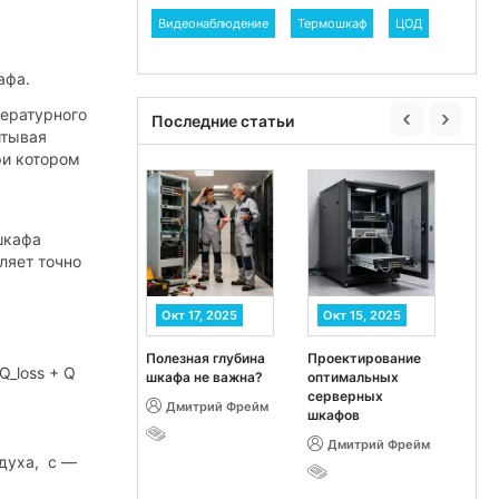
Видеонаблюдение
Термошкаф
ЦОД
афа.
пературного
Последние статьи
итывая
ри котором
шкафа
ляет точно
Окт 17, 2025
Окт 15, 2025
Полезная глубина
Проектирование
П
Q_loss + Q
шкафа не важна?
оптимальных
к
серверных
к
Дмитрий Фрейм
шкафов
п
Н
Дмитрий Фрейм
м
здуха, c —
т
д