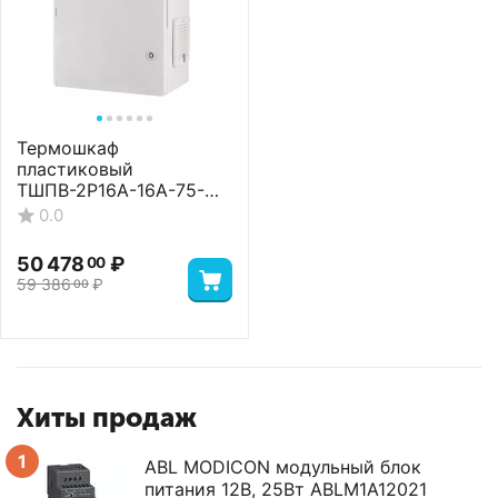
Термошкаф
пластиковый
ТШПВ-2P16A-16A-75-
24-403022 Standart
0.0
50 478
₽
00
59 386
₽
00
Хиты продаж
1
ABL MODICON модульный блок
питания 12В, 25Вт ABLM1A12021