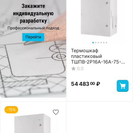
Термошкаф
пластиковый
ТШПВ-2P16A-16A-75-
24-403022 Premium
0.0
54 483
₽
00
-15%