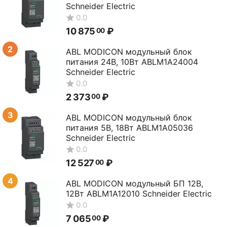
Schneider Electric
0.0
10 875
₽
00
2
ABL MODICON модульный блок
питания 24В, 10Вт ABLM1A24004
Schneider Electric
0.0
2 373
₽
00
3
ABL MODICON модульный блок
питания 5В, 18Вт ABLM1A05036
Schneider Electric
0.0
12 527
₽
00
4
ABL MODICON модульный БП 12В,
12Вт ABLM1A12010 Schneider Electric
0.0
7 065
₽
00