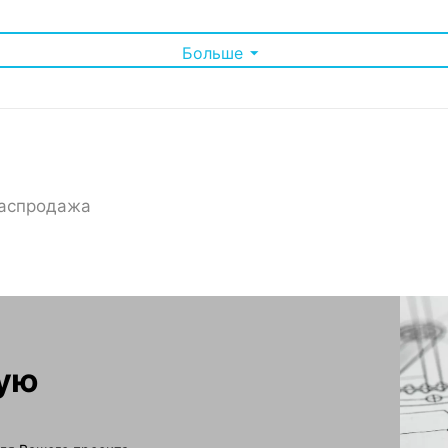
Больше
аспродажа
зку до 600 кг, что позволяет устанавливать в него тяжелое с
я большинства стандартного телекоммуникационного оборудова
становку шкафа в любом помещении.
 обеспечивает дополнительную защиту, эстетичный внешний ви
онтажа оборудования благодаря продуманной конструкции.
еально подходит для компаний, которым необходимо организов
, прочность и удобство использования, удовлетворяя самым стр
ную