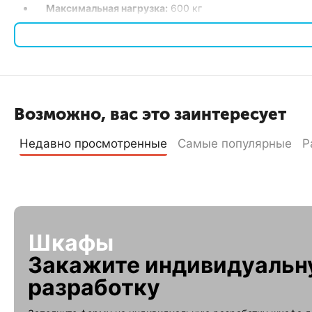
Максимальная нагрузка:
600 кг
Полезная глубина:
400 мм
Тип передней двери:
Перфорированная
Тип задней двери:
Двойная перфорированная
Тип корпуса:
Разборный
Цвет RAL:
7035
Возможно, вас это заинтересует
Преимущества
Недавно просмотренные
Самые популярные
Р
Статическая нагрузка:
Шкаф способен выдерживать нагру
Универсальность:
19-дюймовое исполнение подходит дл
Разборная конструкция:
Упрощает транспортировку и у
Внешний вид и защита:
Перфорированная передняя дверь
Удобство доступа:
Удобное расположение и простота м
Шкафы
Телекоммуникационный шкаф ШТНП-47U-800-600-П2П
ид
оборудования. Этот шкаф сочетает в себе высокое качество
Закажите индивидуаль
разработку