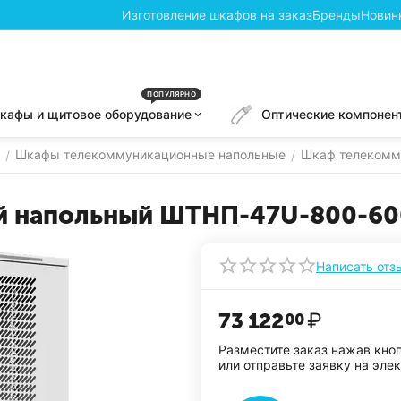
Изготовление шкафов на заказ
Бренды
Новин
ПОПУЛЯРНО
кафы и щитовое оборудование
Оптические компонен
Шкафы телекоммуникационные напольные
Шкаф телекомм
/
/
 напольный ШТНП-47U-800-60
Написать отз
73 122
₽
00
Разместите заказ нажав кно
или отправьте заявку на эле