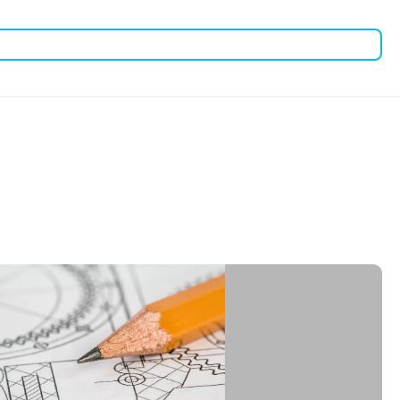
етевое оборудование.
ния.
д и обеспечивает дополнительный приток воздуха.
ать эффективное и безопасное хранение сетевого
огим требованиям к сетевой инфраструктуре.