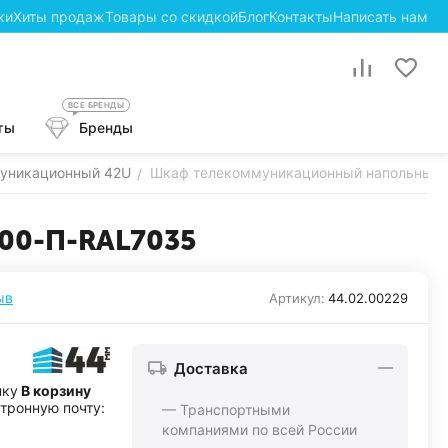
ки
Хиты продаж
Товары со скидкой
Блог
Контакты
Написать нам
ВСЕ БРЕНДЫ
ты
Бренды
уникационный 42U
Шкаф телекоммуникационный напольный
/
00-П-RAL7035
ыв
Артикул:
44.02.00229
Доставка
пку
В корзину
ктронную почту:
— Транспортными
компаниями по всей России