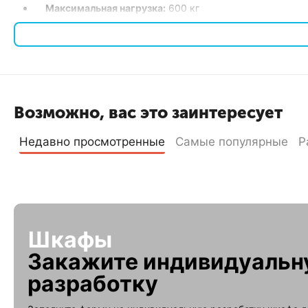
Максимальная нагрузка:
600 кг
Полезная глубина:
900 мм
Тип передней двери:
Перфорированная
Тип задней двери:
Нет (стенка)
Тип корпуса:
Разборный
Цвет RAL:
7035
Возможно, вас это заинтересует
Преимущества
Недавно просмотренные
Самые популярные
Р
Статическая нагрузка:
Шкаф способен выдерживать нагру
Универсальность:
19-дюймовое исполнение подходит дл
Разборная конструкция:
Упрощает транспортировку и у
Внешний вид и защита:
Перфорированная передняя дверь
Удобство доступа:
Удобное расположение и простота м
Шкафы
Телекоммуникационный шкаф ШТНП-42U-600-1000-П
иде
оборудования. Этот шкаф сочетает в себе высокое качество
Закажите индивидуаль
разработку