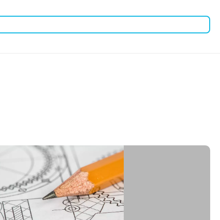
етевое оборудование.
ния.
д и обеспечивает дополнительный приток воздуха.
ь эффективное и безопасное хранение сетевого
огим требованиям к сетевой инфраструктуре.