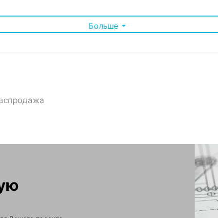
Больше
аспродажа
зку до 600 кг, что позволяет устанавливать в него тяжелое с
я большинства стандартного телекоммуникационного оборудова
становку шкафа в любом помещении.
 обеспечивает дополнительную защиту, эстетичный внешний ви
онтажа оборудования благодаря продуманной конструкции.
ально подходит для компаний, которым необходимо организоват
, прочность и удобство использования, удовлетворяя самым стр
ную