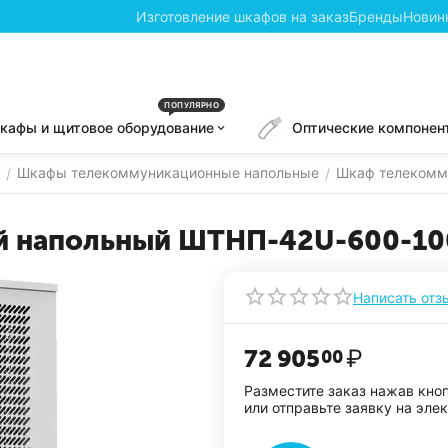
Изготовление шкафов на заказ
Бренды
Новин
ПОПУЛЯРНО
кафы и щитовое оборудование
Оптические компонен
Шкафы телекоммуникационные напольные
Шкаф телекомм
/
/
 напольный ШТНП-42U-600-10
Написать отз
72 905
₽
00
Разместите заказ нажав кно
или отправьте заявку на эле