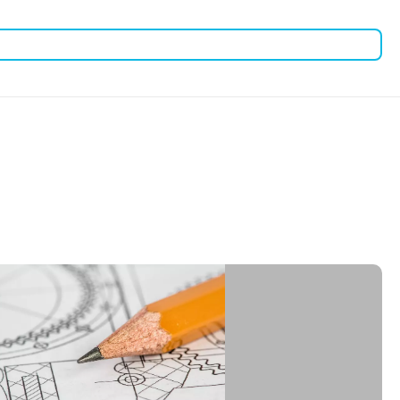
тевое оборудование.
ния.
д и обеспечивает дополнительный приток воздуха.
ать эффективное и безопасное хранение сетевого
огим требованиям к сетевой инфраструктуре.