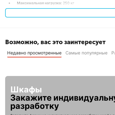
Максимальная нагрузка:
250 кг
Полезная глубина:
400 мм
Тип передней двери:
Перфорированная
Тип задней двери:
Двойная перфорированная
Тип корпуса:
Разборный
Цвет RAL:
7035
Возможно, вас это заинтересует
Преимущества
Недавно просмотренные
Самые популярные
Р
Статическая нагрузка:
Шкаф способен выдерживать нагру
Универсальность:
19-дюймовое исполнение подходит дл
Разборная конструкция:
Упрощает транспортировку и у
Внешний вид и защита:
Перфорированная передняя дверь
Удобство доступа:
Удобное расположение и простота м
Шкафы
Телекоммуникационный шкаф ШТНП-18U-800-600-П2П
ид
оборудования. Этот шкаф сочетает в себе высокое качество
Закажите индивидуаль
разработку