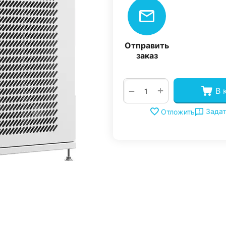
Отправить
заказ
+
−
В 
Задат
Отложить