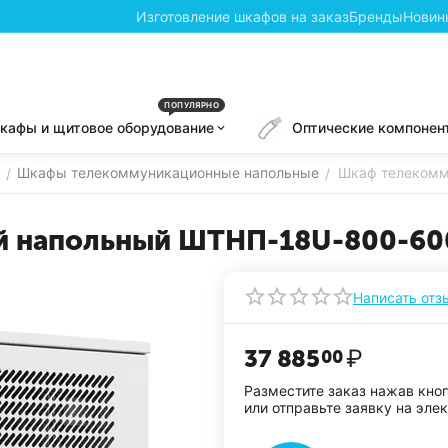
Изготовление шкафов на заказ
Бренды
Новин
ПОПУЛЯРНО
кафы и щитовое оборудование
Оптические компонен
Шкафы телекоммуникационные напольные
Шкаф телекомм
/
/
 напольный ШТНП-18U-800-60
Написать отз
37 885
₽
00
Разместите заказ нажав кно
или отправьте заявку на эле