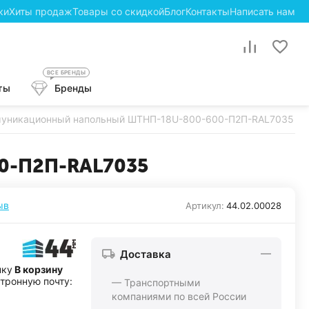
ки
Хиты продаж
Товары со скидкой
Блог
Контакты
Написать нам
ВСЕ БРЕНДЫ
ты
Бренды
уникационный напольный ШТНП-18U-800-600-П2П-RAL7035
0-П2П-RAL7035
ыв
Артикул:
44.02.00028
Доставка
пку
В корзину
ктронную почту:
— Транспортными
компаниями по всей России