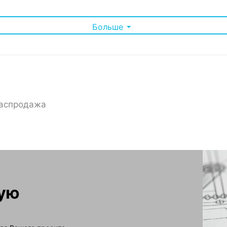
Больше
аспродажа
зку до 250 кг, что позволяет устанавливать в него тяжелое се
я большинства стандартного телекоммуникационного оборудова
становку шкафа в любом помещении.
 обеспечивает дополнительную защиту, эстетичный внешний ви
онтажа оборудования благодаря продуманной конструкции.
еально подходит для компаний, которым необходимо организов
, прочность и удобство использования, удовлетворяя самым стр
ную