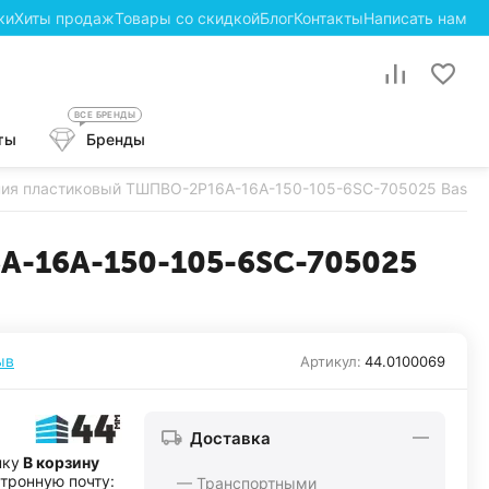
ки
Хиты продаж
Товары со скидкой
Блог
Контакты
Написать нам
ВСЕ БРЕНДЫ
ты
Бренды
ия пластиковый ТШПВО-2P16A-16A-150-105-6SC-705025 Basic
A-16A-150-105-6SC-705025
ыв
Артикул:
44.0100069
Доставка
пку
В корзину
ктронную почту:
— Транспортными