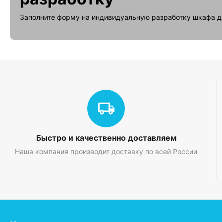
Заполните форму на индивидуальную разработку шкафа д
Преимущества:
Пылевлагозащищенность: IP54;
Ударопрочность: IK10;
Стойкость к коррозии;
Рабочий температурный диапазон: -45°C до +80°C;
Не требует заземления;
Стойкость к ультрафиолетовым лучам;
Поддержка системы АСКУЭ без помех для передачи рад
Особенности:
Быстро и качественно доставляем
Наша компания производит доставку по всей России
Линейка Basic использует компоненты от известных произво
включены в комплект). Упаковка в коробку из под корпуса. 