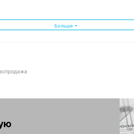
Больше
 автоматический выключатель, розетку, терморегулятор, обогр
аспродажа
ную