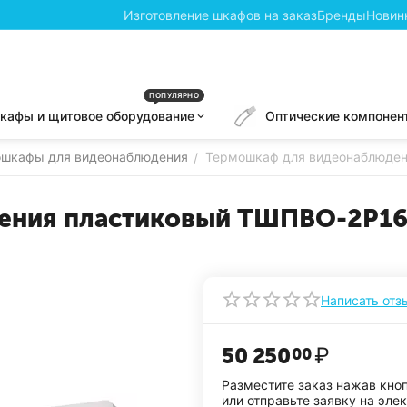
Изготовление шкафов на заказ
Бренды
Новин
ПОПУЛЯРНО
кафы и щитовое оборудование
Оптические компонен
шкафы для видеонаблюдения
Термошкаф для видеонаблюден
/
ения пластиковый ТШПВО-2P16
Написать отз
50 250
₽
00
Разместите заказ нажав кно
или отправьте заявку на эле